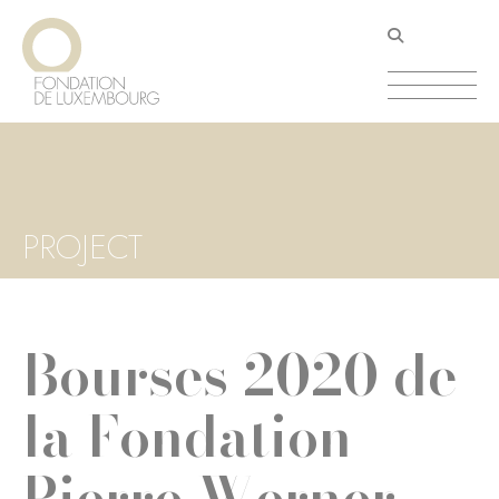
Aller
Panneau de gestion des cookies
au
contenu
principal
PROJECT
Bourses 2020 de
la Fondation
Pierre Werner