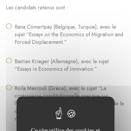
Les candidats retenus sont :
Rana Cömertpay (Belgique, Turquie), avec le
sujet “Essays on the Economics of Migration and
Forced Displacement.”
Bastian Krieger (Allemagne), avec le sujet
“Essays in Economics of Innovation.”
Roila Mavrouli (Grèce), avec le sujet “La
controverse constitutionnelle grecque sur
l’article 120 § 4 en période de crise. Étude de la
compétence controversée du peuple en tant
qu’organe de l’Etat.”
Ce site utilise des cookies et