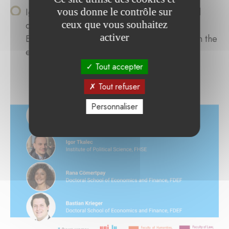
vous donne le contrôle sur
Igor Tkalec (Croatie), avec le sujet “External
ceux que vous souhaitez
drivers and internal outcomes: the effect of
activer
European Semester on adequate pensions in the
euro area.”
Tout accepter
Tout refuser
Personnaliser