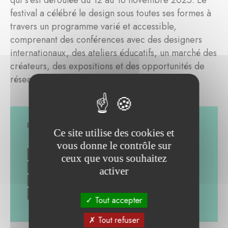
qui s'est déroulée du 12 au 16 novembre 2025. Le
festival a célébré le design sous toutes ses formes à
travers un programme varié et accessible,
comprenant des conférences avec des designers
internationaux, des ateliers éducatifs, un marché des
créateurs, des expositions et des opportunités de
réseautage pour les professionnels.
Ce site utilise des cookies et
vous donne le contrôle sur
ceux que vous souhaitez
activer
Tout accepter
Tout refuser