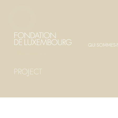
Aller
Panneau de gestion des cookies
au
contenu
principal
QUI SOMMES-
PROJECT