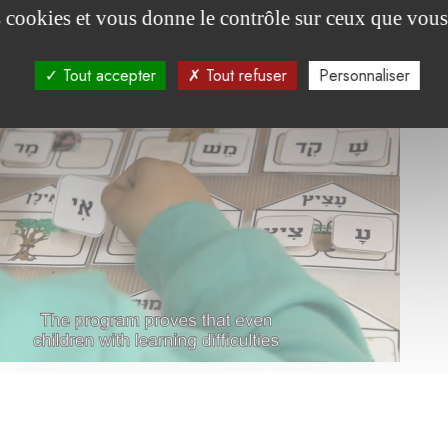
se: welcome
es cookies et vous donne le contrôle sur ceux que vous
Tout accepter
Tout refuser
Personnaliser