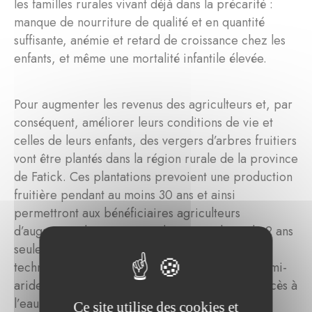
les familles rurales vivant déjà dans la précarité :
manque de nourriture de qualité et en quantité
suffisante, anémie et retard de croissance chez les
enfants, et même une mortalité infantile élevée.
Pour augmenter les revenus des agriculteurs et, par
conséquent, améliorer leurs conditions de vie et
celles de leurs enfants, des vergers d’arbres fruitiers
vont être plantés dans la région rurale de la province
de Fatick. Ces plantations prevoient une production
fruitière pendant au moins 30 ans et ainsi
permettront aux bénéficiaires agriculteurs
d’augmenter leurs revenus de 50% au bout de 2 ans
seulement. Les agriculteurs sont formés aux
techniques d’arboriculture fruitière en climat semi-
aride, et reçoivent de l’aide afin d’assurer un accès à
l’eau par des puits de proximité.
Ce site utilise des cookies et