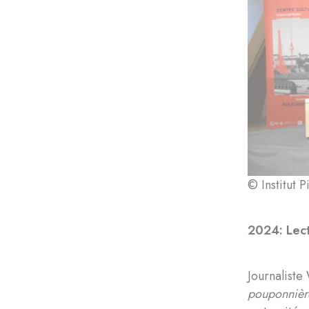
© Institut 
2024: Lect
Journalist
pouponnièr