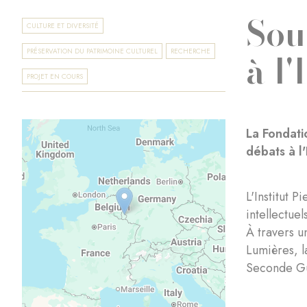
Sou
CULTURE ET DIVERSITÉ
à l
PRÉSERVATION DU PATRIMOINE CULTUREL
RECHERCHE
PROJET EN COURS
La Fondati
débats à l
L'Institut 
intellectue
À travers u
Lumières, l
Seconde Gu