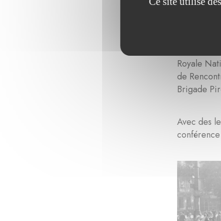
Ce site utilise d
2024: Co
Dans le cad
Grand-Duché
Royale Nati
de Rencontr
Brigade Pir
Avec des le
conférence