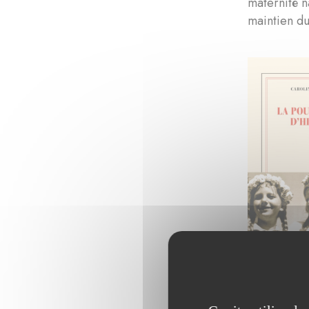
maternité n
maintien d
© Institut 