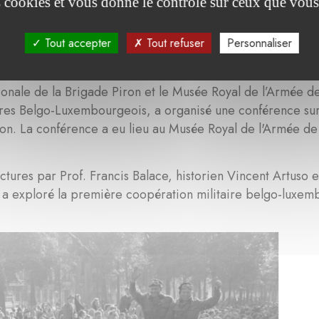
es cookies et vous donne le contrôle sur ceux que vous
nférence
« La Brigade Piron »
à Bruxelles
Tout accepter
Tout refuser
Personnaliser
re du 80ème anniversaire de la libération de Bruxelles e
 de Luxembourg en Belgique, en collaboration avec l'Inst
onale de la Brigade Piron et le Musée Royal de l’Armée de
es Belgo-Luxembourgeois, a organisé une conférence sur l'
on. La conférence a eu lieu au Musée Royal de l'Armée de
ctures par Prof. Francis Balace, historien Vincent Artuso 
 a exploré la première coopération militaire belgo-luxem