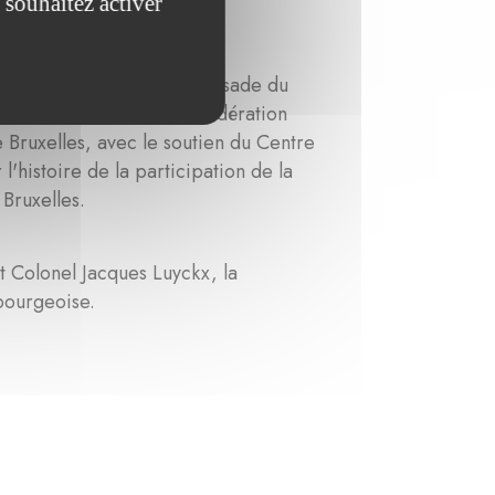
 souhaitez activer
t Luxembourg-ville, l’Ambassade du
itut Pierre Werner, la Fédération
 Bruxelles, avec le soutien du Centre
histoire de la participation de la
 Bruxelles.
et Colonel Jacques Luyckx, la
bourgeoise.