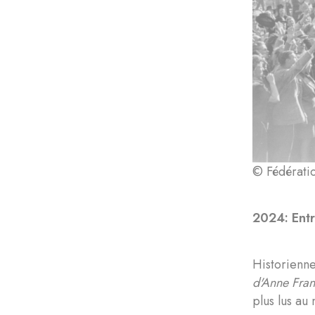
© Fédératio
2024: Ent
Historienn
d'Anne Fra
plus lus a