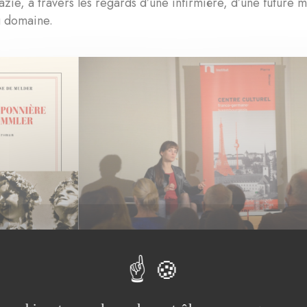
azie, à travers les regards d’une infirmière, d’une future m
u domaine.
Pierre Werner