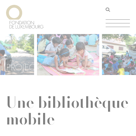
Aller
Panneau de gestion des cookies
au
contenu
principal
PROJECT
Une bibliothèque
mobile