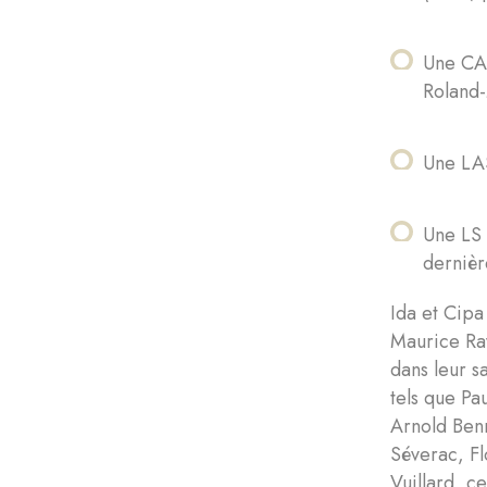
Une CAS
Roland
Une LA
Une LS 
dernièr
Ida et Cipa
Maurice Rav
dans leur s
tels que Pa
Arnold Benn
Séverac, Fl
Vuillard, ce