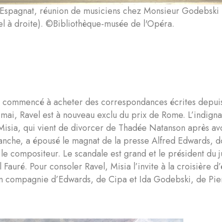
Espagnat, réunion de musiciens chez Monsieur Godebski (C
el à droite). ©Bibliothèque-musée de l'Opéra.
 commencé à acheter des correspondances écrites depuis l
En mai, Ravel est à nouveau exclu du prix de Rome. L’indignat
isia, qui vient de divorcer de Thadée Natanson après avoi
anche, a épousé le magnat de la presse Alfred Edwards, don
le compositeur. Le scandale est grand et le président du 
 Fauré. Pour consoler Ravel, Misia l’invite à la croisière d
 en compagnie d’Edwards, de Cipa et Ida Godebski, de Pie