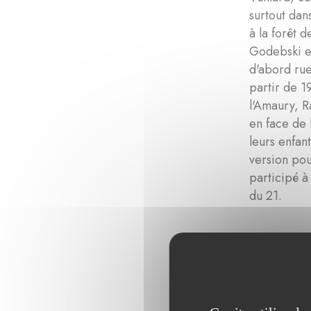
surtout dan
à la forêt 
Godebski et
d'abord rue
partir de 1
l'Amaury, R
en face de 
leurs enfan
version pou
participé à
du 21.