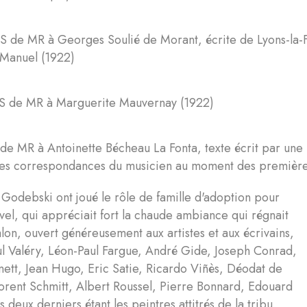
 de MR à Georges Soulié de Morant, écrite de Lyons-la-For
-Manuel (1922)
S de MR à Marguerite Mauvernay (1922)
de MR à Antoinette Bécheau La Fonta, texte écrit par une a
es correspondances du musicien au moment des premières
 Godebski ont joué le rôle de famille d'adoption pour
el, qui appréciait fort la chaude ambiance qui régnait
alon, ouvert généreusement aux artistes et aux écrivains,
ul Valéry, Léon-Paul Fargue, André Gide, Joseph Conrad,
ett, Jean Hugo, Eric Satie, Ricardo Viñès, Déodat de
orent Schmitt, Albert Roussel, Pierre Bonnard, Edouard
s deux derniers étant les peintres attitrés de la tribu,