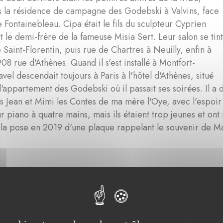
s la résidence de campagne des Godebski à Valvins, face
de Fontainebleau. Cipa était le fils du sculpteur Cyprien
 le demi-frère de la fameuse Misia Sert. Leur salon se tin
 Saint-Florentin, puis rue de Chartres à Neuilly, enfin à
908 rue d'Athènes. Quand il s'est installé à Montfort-
avel descendait toujours à Paris à l'hôtel d'Athènes, situé
l'appartement des Godebski où il passait ses soirées. Il a d
ts Jean et Mimi les Contes de ma mère l'Oye, avec l'espoir 
r piano à quatre mains, mais ils étaient trop jeunes et on
 la pose en 2019 d'une plaque rappelant le souvenir de Mau