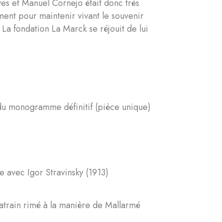
ves et Manuel Cornejo était donc très
ent pour maintenir vivant le souvenir
 La fondation La Marck se réjouit de lui
u monogramme définitif (pièce unique)
e avec Igor Stravinsky (1913)
train rimé à la manière de Mallarmé