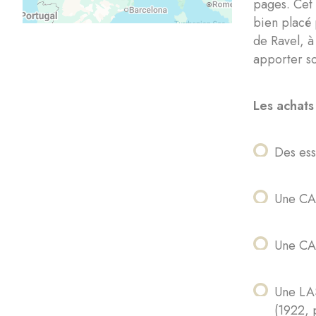
pages. Cet 
bien placé 
de Ravel, à
apporter so
Les achats
Des ess
Une CA
Une CAS
Une LAS
(1922, 