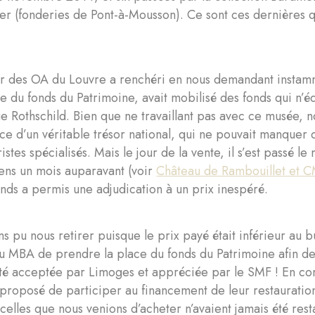
ier (fonderies de Pont-à-Mousson). Ce sont ces dernières q
r des OA du Louvre a renchéri en nous demandant instamm
de du fonds du Patrimoine, avait mobilisé des fonds qui n’éq
e Rothschild. Bien que ne travaillant pas avec ce musée, 
ace d’un véritable trésor national, qui ne pouvait manquer d
ristes spécialisés. Mais le jour de la vente, il s’est pass
ens un mois auparavant (voir
Château de Rambouillet et 
ds a permis une adjudication à un prix inespéré.
s pu nous retirer puisque le prix payé était inférieur au 
u MBA de prendre la place du fonds du Patrimoine afin de
été acceptée par Limoges et appréciée par le SMF ! En co
proposé de participer au financement de leur restauration
 celles que nous venions d’acheter n’avaient jamais été res