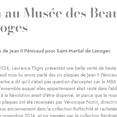
 au Musée des Bea
oges
s de Jean II Pénicaud pour Saint-Martial de Limoges
2024, Laurence Fligny présentait une belle vente de haut
and nous lui avons parlé des six plaques de Jean II Pénica
arbe a dit qu’il n’était pas question d’accepter car le MBA L
’ensemble auquel elles appartenaient était resté dans l’a
’à la Révolution avant d’être dispersé, et parce que le mu
 plaques ont été recensées par Véronique Notin, directri
x anciennement dans la collection Rothschild et racheté
de novembre 2014, et six passées par la collection Bardinet