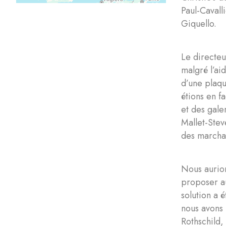
Paul-Cavall
Giquello.
Le directeu
malgré l’ai
d’une plaqu
étions en f
et des gale
Mallet-Stev
des marchan
Nous aurion
proposer a
solution a 
nous avons 
Rothschild,