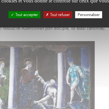
es cookies et vous donne le contrôle sur ceux que vous
Tout accepter
Tout refuser
Personnaliser
l ressuscite Austriclinien
(son disciple, lui aussi canonisé)