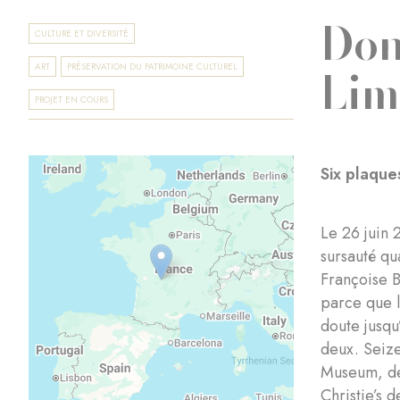
Don
CULTURE ET DIVERSITÉ
Lim
ART
PRÉSERVATION DU PATRIMOINE CULTUREL
PROJET EN COURS
Six plaque
Le 26 juin 
sursauté qu
Françoise B
parce que l
doute jusqu
deux. Seize
Museum, deu
Christie’s 