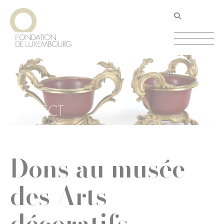
Aller
Panneau de gestion des cookies
au
contenu
principal
PROJECT
Dons au musée
des Arts
décoratifs