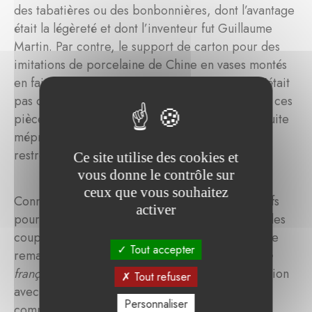
des tabatières ou des bonbonnières, dont l’avantage
était la légèreté et dont l’inventeur fut Guillaume
Martin. Par contre, le support de carton pour des
imitations de porcelaine de Chine en vases montés
en faisait des objets de pure décoration où il n’était
pas question de mettre des fleurs. Beaucoup de ces
pièces relativement fragiles ont pu être par la suite
méprisées en raison du support, de leur emploi
restreint et de leur qualité de copie.
Ce site utilise des cookies et
vous donne le contrôle sur
ceux que vous souhaitez
Connaissant l’intérêt du musée des Arts décoratifs
activer
pour ces productions, nous leur avons proposé les
coupes. Ils avaient en effet présenté en 2014 une
Tout accepter
remarquable exposition :
Les Secrets de la laque
française, le vernis Martin
, réalisée en collaboration
Tout refuser
avec le Lackkunst Museum de Münster. La
Personnaliser
commissaire de l’exposition était Anne Forray-