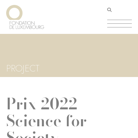
Aller
Panneau de gestion des cookies
au
contenu
principal
PROJECT
Prix 2022
Science for
Society