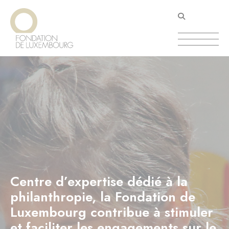
Aller
Panneau de gestion des cookies
au
contenu
principal
Centre d’expertise dédié à la
philanthropie, la Fondation de
Luxembourg contribue à stimuler
et faciliter les engagements sur le