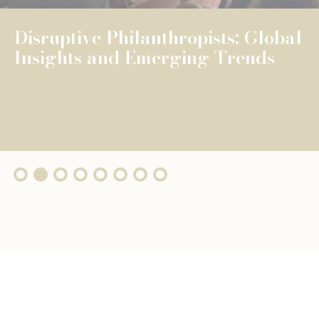
The Fondation de Luxembourg
surpasses €100 million in total
grants, wi...