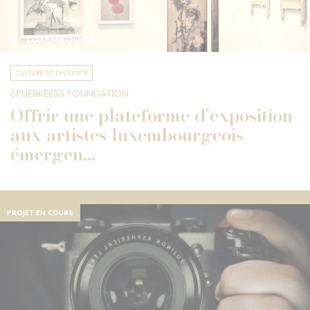
LUXEMBOURG
CULTURE ET DIVERSITÉ
SPUERKEESS FOUNDATION
Offrir une plateforme d’exposition
aux artistes luxembourgeois
émergen...
PROJET EN COURS