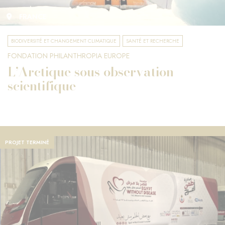
FRANCE
BIODIVERSITÉ ET CHANGEMENT CLIMATIQUE
SANTÉ ET RECHERCHE
FONDATION PHILANTHROPIA EUROPE
L’Arctique sous observation
scientifique
PROJET TERMINÉ