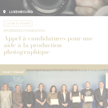
LUXEMBOURG
CULTURE ET DIVERSITÉ
SPUERKEESS FOUNDATION
Appel à candidatures pour une
aide à la production
photographique
PROJET TERMINÉ