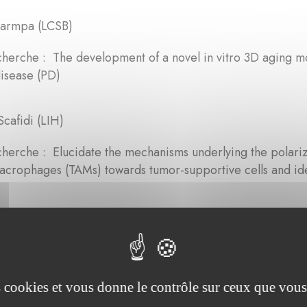
Barmpa (LCSB)
herche : The development of a novel in vitro 3D aging mo
disease (PD)
cafidi (LIH)
herche : Elucidate the mechanisms underlying the polariz
crophages (TAMs) towards tumor-supportive cells and iden
.
e Delbrouck (LIH)
herche : Cellular metabolism and specifically the hypothes
ons within the tumour microenvironment promote cancer ce
es cookies et vous donne le contrôle sur ceux que vous