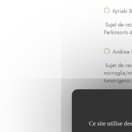
Kyriaki 
Sujet de rec
Parkinson’s 
Andrea S
Sujet de rec
microglia/ma
tumorigenic
Catherin
Sujet de rec
concentrati
Ce site utilise d