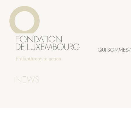
Aller
Panneau de gestion des cookies
au
contenu
principal
QUI SOMMES-
NEWS