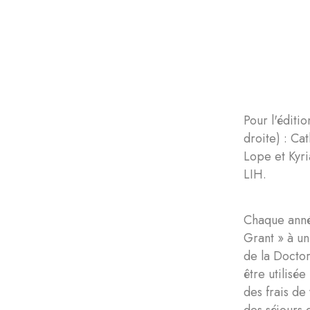
Pour l'éditi
droite) : Ca
Lope et Kyr
LIH.
Chaque année
Grant » à u
de la Docto
être utilisé
des frais de
des séjours 