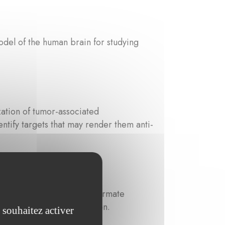
del of the human brain for studying
ation of tumor-associated
tify targets that may render them anti-
is that locally increased formate
ll escape and dissimination.
 souhaitez activer