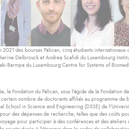
on 2021 des bourses Pélican, cinq étudiants internationau
therine Delbrouck et Andrea Scafidi du Luxembourg Instit
iaki Barmpa du Luxembourg Centre for Systems of Biomed
, la Fondation du Pélican, sous l'égide de la Fondation d
n certain nombre de doctorants affiliés au programme de 
ral School in Science and Engineering (DSSE) de l'Univer
e pour des dépenses de recherche, telles que des coûts p
 voyage pour participer à des conférences et des ateliers 
de courte durée à l'étranger dans le cadre de collaborati