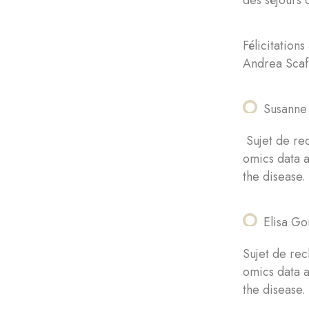
Félicitation
Andrea Scafi
Susanne
Sujet de re
omics data an
the disease.
Elisa G
Sujet de re
omics data an
the disease.