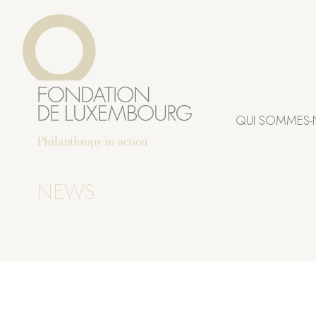
Aller
Panneau de gestion des cookies
au
contenu
principal
QUI SOMMES-
NEWS