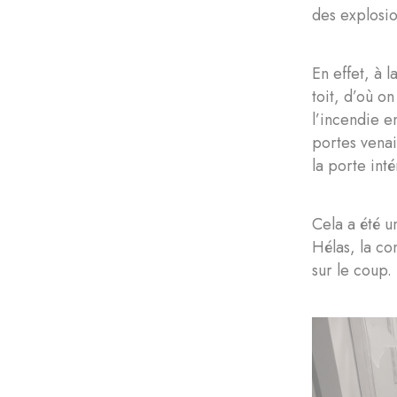
des explosio
En effet, à 
toit, d’où o
l’incendie e
portes venai
la porte int
Cela a été u
Hélas, la co
sur le coup.