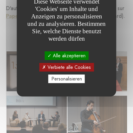
Diese Webseite verwendet
D'autres photos de l'événement sont disponibles sur
'Cookies' um Inhalte und
Paperjam.lu
(Photographiées par Marion Dessard).
Anzeigen zu personalisieren
und zu analysieren. Bestimmen
Sie, welche Dienste benutzt
werden dürfen
Alle akzeptieren
Verbiete alle Cookies
Personalisieren