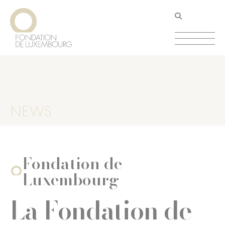
Direkt
Cookie-Einstellungen
zum
Inhalt
NEWS
Fondation de
Luxembourg
La Fondation de