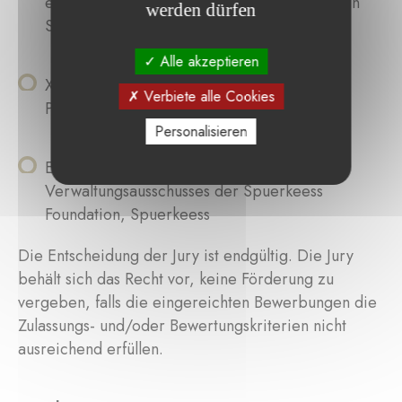
einem Raum für zeitgenössische Fotografie in
werden dürfen
Straßburg
Alle akzeptieren
Xavier Canonne, Direktor des Musée de la
Verbiete alle Cookies
Photographie, Charleroi
Personalisieren
Eric Kerschen, Mitglied des
Verwaltungsausschusses der Spuerkeess
Foundation, Spuerkeess
Die Entscheidung der Jury ist endgültig. Die Jury
behält sich das Recht vor, keine Förderung zu
vergeben, falls die eingereichten Bewerbungen die
Zulassungs- und/oder Bewertungskriterien nicht
ausreichend erfüllen.