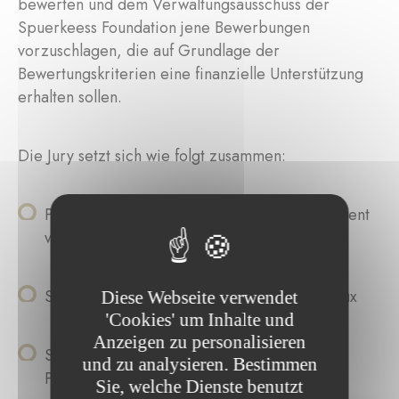
bewerten und dem Verwaltungsausschuss der
Spuerkeess Foundation jene Bewerbungen
vorzuschlagen, die auf Grundlage der
Bewertungskriterien eine finanzielle Unterstützung
erhalten sollen.
Die Jury setzt sich wie folgt zusammen:
Paul Di Felice, unabhängiger Kurator, Präsident
von EMOP
Sandra Schwender, Cité de l’image, Clervaux
Diese Webseite verwendet
'Cookies' um Inhalte und
Anzeigen zu personalisieren
Sara Giuliattini, unabhängige Kuratorin und
und zu analysieren. Bestimmen
Programmverantwortliche bei La Chambre,
Sie, welche Dienste benutzt