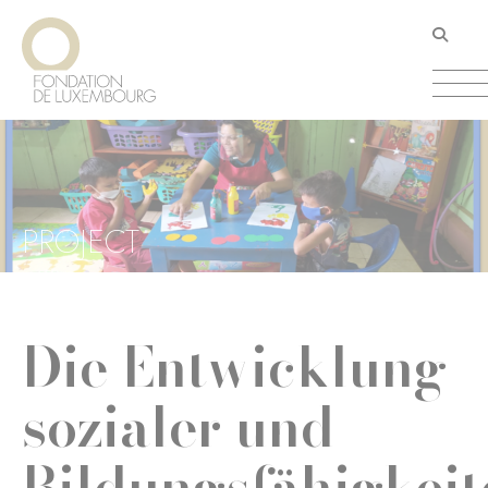
Direkt
Cookie-Einstellungen
zum
Inhalt
PROJECT
Die Entwicklung
sozialer und
Bildungsfähigkeit