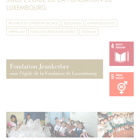
LUXEMBOURG
PAUVRETÉ ET COHÉSION SOCIALE
ÉDUCATION
ENFANTS & JEUNES
ORPHELINS
SOINS AUX PERSONNES ÂGÉES
DOTATION