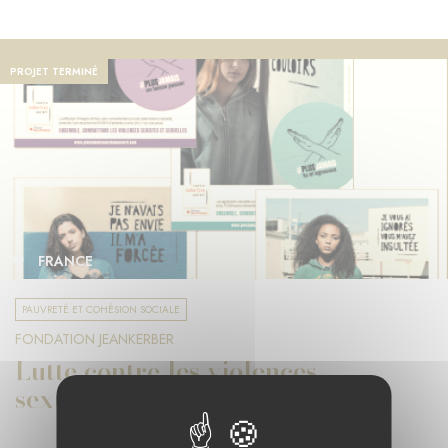
PROJET TERMINÉ
FRANCE
PAUVRETÉ ET COHÉSION SOCIALE
FONDATION JEANKERBER
Lutte contre les violences
sexuelles et sexistes en France