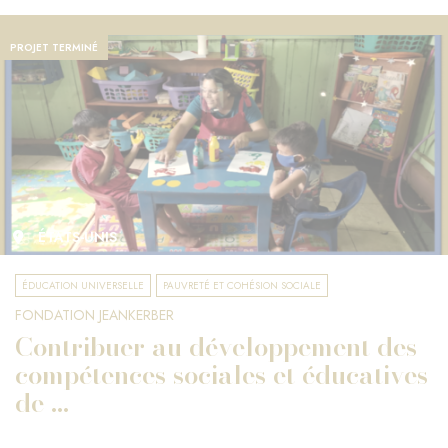
PROJET TERMINÉ
ÉTATS-UNIS
ÉDUCATION UNIVERSELLE
PAUVRETÉ ET COHÉSION SOCIALE
FONDATION JEANKERBER
Contribuer au développement des
compétences sociales et éducatives
de ...