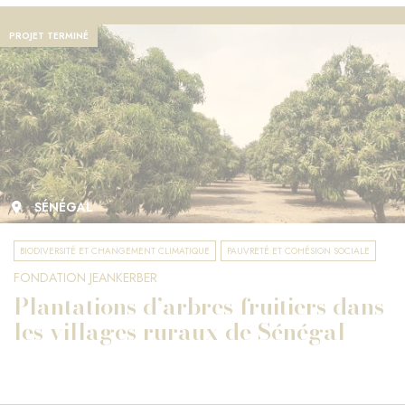
PROJET TERMINÉ
SÉNÉGAL
BIODIVERSITÉ ET CHANGEMENT CLIMATIQUE
PAUVRETÉ ET COHÉSION SOCIALE
FONDATION JEANKERBER
Plantations d’arbres fruitiers dans
les villages ruraux de Sénégal