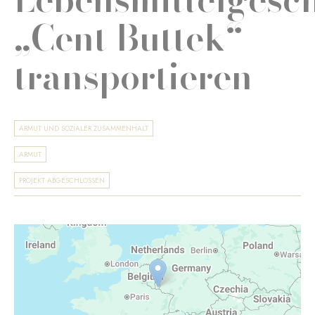
„Cent Buttek“
transportieren
ARMUT UND SOZIALER ZUSAMMENHALT
ARMUT
PROJEKT ABGESCHLOSSEN