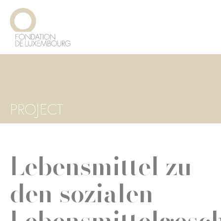
Direkt
Cookie-Einstellungen
zum
Inhalt
PROJECT
Lebensmittel zu
den sozialen
Lebensmittelgesc