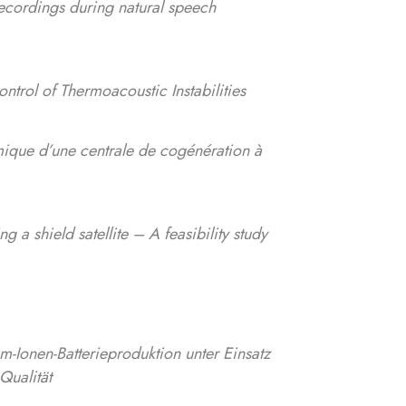
ecordings during natural speech
ntrol of Thermoacoustic Instabilities
mique d’une centrale de cogénération à
g a shield satellite – A feasibility study
m-Ionen-Batterieproduktion unter Einsatz
Qualität