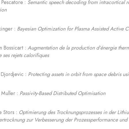
 Pescatore :
Semantic speech decoding from intracortical r
ion
kinger :
Bayesian Optimization for Plasma Assisted Active Co
n Bossicart :
Augmentation de la production d’énergie ther
e ses rejets calorifiques
 Djordjevic :
Protecting assets in orbit from space debris usin
 Muller :
Passivity-Based Distributed Optimisation
e Stors :
Optimierung des Trocknungsprozesses in der Lithiu
ertrocknung zur Verbesserung der Prozessperformance und 