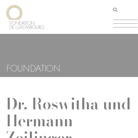
Direkt
Cookie-Einstellungen
zum
Inhalt
FOUNDATION
Dr. Roswitha und
Hermann
Zeilinger