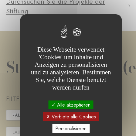
Durchsuchen Sie die Projekte der
Stiftung
Diese Webseite verwendet
'Cookies' um Inhalte und
Stiftungsprojekt(e
Anzeigen zu personalisieren
und zu analysieren. Bestimmen
Sie, welche Dienste benutzt
werden dürfen
FILTER PROJECT STATUS
Alle akzeptieren
- ALLE -
IN DER AUSSCHREIBUNG
Verbiete alle Cookies
Personalisieren
LAUFENDES PROJEKT