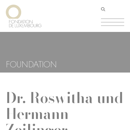
Aller
Panneau de gestion des cookies
au
contenu
principal
FOUNDATION
Dr. Roswitha und
Hermann
Zeilinger