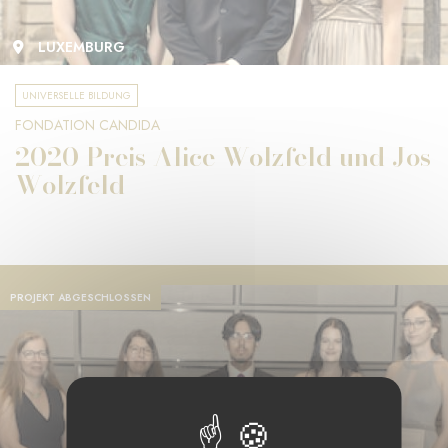
LUXEMBURG
UNIVERSELLE BILDUNG
FONDATION CANDIDA
2020 Preis Alice Wolzfeld und Jos
Wolzfeld
PROJEKT ABGESCHLOSSEN