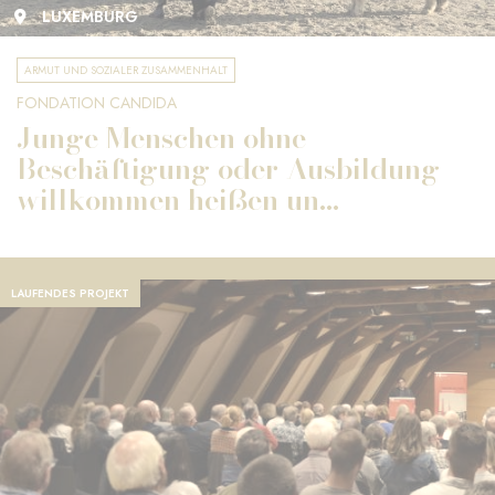
LUXEMBURG
ARMUT UND SOZIALER ZUSAMMENHALT
FONDATION CANDIDA
Junge Menschen ohne
Beschäftigung oder Ausbildung
willkommen heißen un...
LAUFENDES PROJEKT