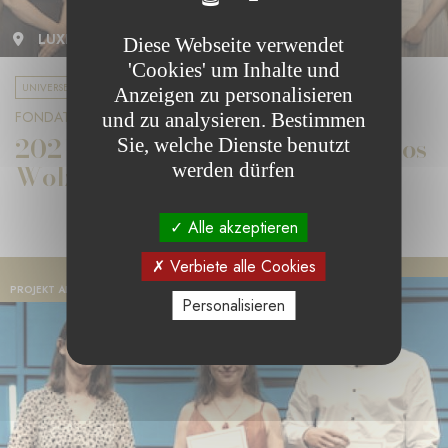
LUXEMBURG
Diese Webseite verwendet
'Cookies' um Inhalte und
UNIVERSELLE BILDUNG
Anzeigen zu personalisieren
FONDATION CANDIDA
und zu analysieren. Bestimmen
2021 Preis Alice Wolzfeld und Jos
Sie, welche Dienste benutzt
Wolzfeld
werden dürfen
Alle akzeptieren
Verbiete alle Cookies
PROJEKT ABGESCHLOSSEN
Personalisieren