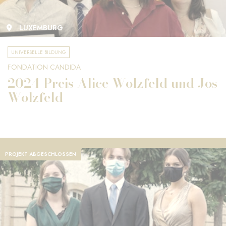
LUXEMBURG
UNIVERSELLE BILDUNG
FONDATION CANDIDA
2024 Preis Alice Wolzfeld und Jos
Wolzfeld
PROJEKT ABGESCHLOSSEN