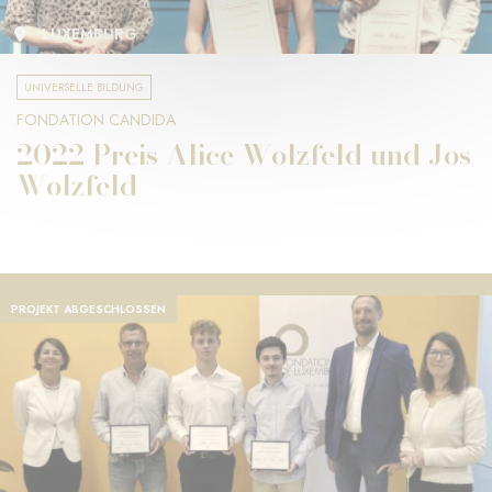
LUXEMBURG
UNIVERSELLE BILDUNG
FONDATION CANDIDA
2022 Preis Alice Wolzfeld und Jos
Wolzfeld
PROJEKT ABGESCHLOSSEN