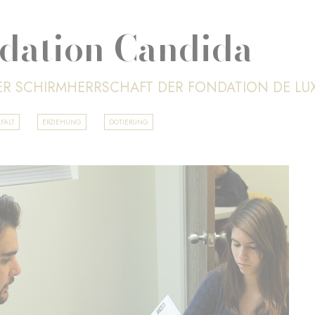
dation Candida
ER SCHIRMHERRSCHAFT DER FONDATION DE L
FALT
ERZIEHUNG
DOTIERUNG