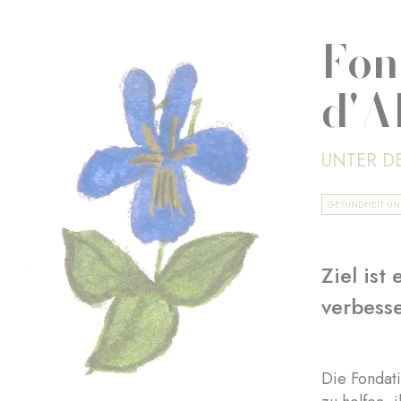
Fon
d'A
UNTER D
GESUNDHEIT U
Ziel ist
verbess
Die Fondati