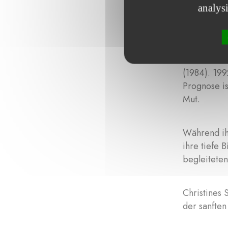
analys
Leben. Dor
einen gebü
1983 lassen
(1984). 199
Prognose i
Mut.
Während ih
ihre tiefe 
begleiteten 
Christines 
der sanften