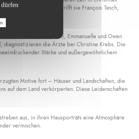
 dürfen
temberaubenden Natur, trifft sie François Tesch,
en
 Kinder hervor: Benoit (1981), Emmanuelle und Owen
, diagnostizieren die Ärzte bei Christine Krebs. Die
it beeindruckender Stärke und außergewöhnlichem
rzugten Motive fort – Häuser und Landschaften, die
bens auf dem Land verkörperten. Diese Leidenschaften
estreben aus, in ihren Hausporträts eine Atmosphäre
nander vermischen.