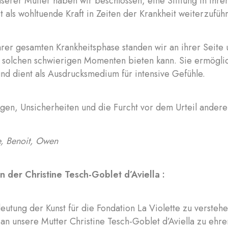
nserer Mutter haben wir beschlossen, eine Stiftung in ih
st als wohltuende Kraft in Zeiten der Krankheit weiterzufüh
rer gesamten Krankheitsphase standen wir an ihrer Seite
n solchen schwierigen Momenten bieten kann. Sie ermöglic
und dient als Ausdrucksmedium für intensive Gefühle.
gen, Unsicherheiten und die Furcht vor dem Urteil anderer 
, Benoit, Owen
 der Christine Tesch-Goblet d’Aviella :
utung der Kunst für die Fondation La Violette zu versteh
an unsere Mutter Christine Tesch-Goblet d’Aviella zu ehren