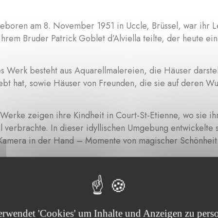
geboren am 8. November 1951 in Uccle, Brüssel, war ihr L
 ihrem Bruder Patrick Goblet d’Alviella teilte, der heute ein
s Werk besteht aus Aquarellmalereien, die Häuser darstel
bt hat, sowie Häuser von Freunden, die sie auf deren Wu
 Werke zeigen ihre Kindheit in Court-St-Etienne, wo sie 
 verbrachte. In dieser idyllischen Umgebung entwickelte 
Kamera in der Hand – Momente von magischer Schönheit f
ten sie ihre Studien nach England und Paris.
 zweifellos in den Catskill Mountains in den USA, einer h
erwendet 'Cookies' um Inhalte und Anzeigen zu perso
inige ihrer schönsten Gemälde schafft. Diese Werke sind s