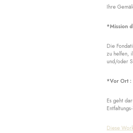
Ihre Gemäld
*Mission de
Die Fondati
zu helfen,
und/oder S
*Vor Ort :
Es geht da
Entfaltung
Diese Work