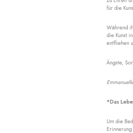
Zu Ehren u
für die Kun
Während ih
die Kunst i
entfliehen 
Ängste, Sor
Emmanuelle
*Das Leben
Um die Bede
Erinnerung 