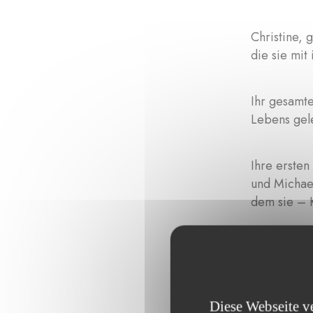
Christine, 
die sie mit
Ihr gesamte
Lebens gele
Ihre ersten
und Michael
dem sie – 
Später führ
Doch es ist
Diese Webseite v
Christine e