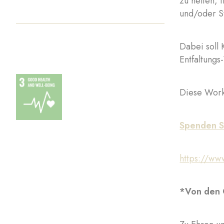
zu helfen,
und/oder S
Dabei soll
Entfaltung
Diese Works
Spenden S
https://www
*Von den 