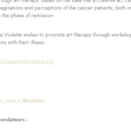
hrough art therapy. Based on the idea that a creative act c
maginations and perceptions of the cancer patients, both 
in the phase of remission.
a Violette wishes to promote art therapy through worksh
ms with their illness.
.fondationlaviolette.org
 to make a
donation
.
fondateurs :