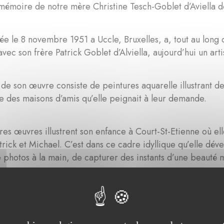
mémoire de notre mère Christine Tesch-Goblet d’Aviella 
née le 8 novembre 1951 a Uccle, Bruxelles, a, tout au long d
avec son frère Patrick Goblet d’Alviella, aujourd’hui un art
de son œuvre consiste de peintures aquarelle illustrant de
ue des maisons d’amis qu’elle peignait à leur demande.
es œuvres illustrent son enfance à Court-St-Etienne où e
trick et Michael. C’est dans ce cadre idyllique qu’elle dév
 photos à la main, de capturer des instants d’une beauté 
 études en Angleterre et à Paris.
sans doute aux Etats-Unis, dans les Catskills Mountains, p