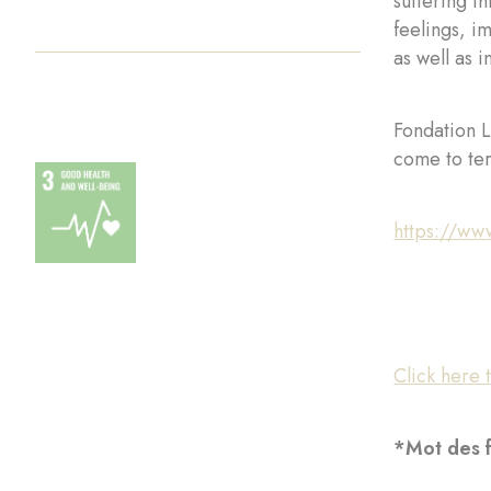
suffering t
feelings, i
as well as 
Fondation L
come to ter
https://www
Click here
*Mot des 