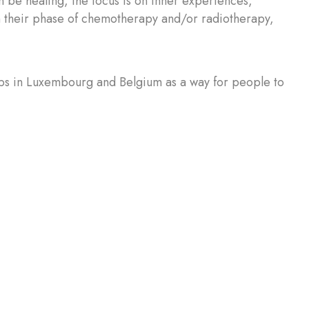
an be healing, the focus is on inner experiences,
in their phase of chemotherapy and/or radiotherapy,
ops in Luxembourg and Belgium as a way for people to