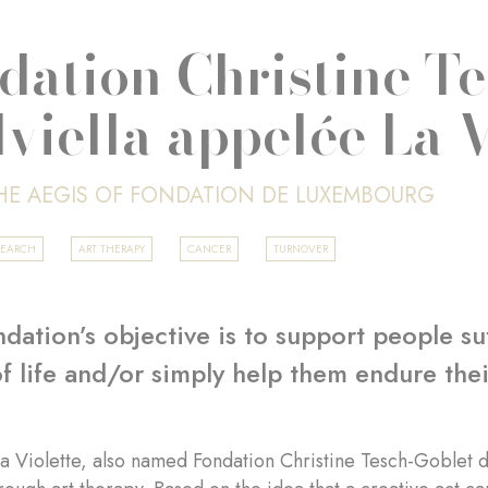
dation Christine T
lviella appelée La V
HE AEGIS OF FONDATION DE LUXEMBOURG
SEARCH
ART THERAPY
CANCER
TURNOVER
dation’s objective is to support people su
of life and/or simply help them endure their
a Violette, also named Fondation Christine Tesch-Goblet d'A