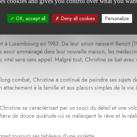
ses cookies and gives you control over what you want
 quelques-uns de ses plus beaux tableaux. Ceux-ci sont le
 de Christine. C’est là, entourée de nombreux amis, au cœ
OK, accept all
Deny all cookies
Personalize
inaire du Luxembourg, qu’elle épousera en 1981.
llent à Luxembourg en 1983. De leur union naissent Benoit
 avoir emménagé dans leur nouvelle maison, les médecins
c vital sera sans appel. Malgré tout, Christine se bat ave
long combat, Christine a continué de peindre ses sujets 
son attachement à la famille et aux plaisirs simples de la vi
 Christine se caractérisait par un souci du détail et une vo
ère de douce quiétude où se mélangent le rêve et la réali
gnait toujours ses tableaux d’une violette.