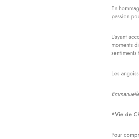
En hommage 
passion pou
L’ayant acc
moments dif
sentiments f
Les angoiss
Emmanuelle
*Vie de Ch
Pour compre