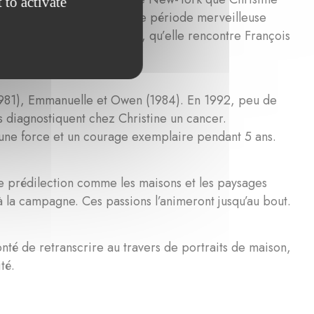
 to activate
 témoignage silencieux d’une période merveilleuse
ur d’une nature magnifique, qu’elle rencontre François
 (1981), Emmanuelle et Owen (1984). En 1992, peu de
 diagnostiquent chez Christine un cancer.
c une force et un courage exemplaire pendant 5 ans.
de prédilection comme les maisons et les paysages
e à la campagne. Ces passions l’animeront jusqu’au bout.
lonté de retranscrire au travers de portraits de maison,
té.