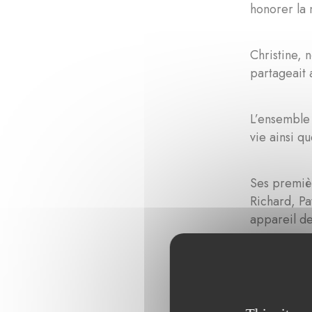
honorer la 
Christine, 
partageait 
L’ensemble 
vie ainsi q
Ses premièr
Richard, Pa
appareil de
Ensuite ses
Mais c’est 