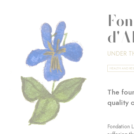
Fon
d'A
UNDER T
HEALTH AND RE
The foun
quality 
Fondation L