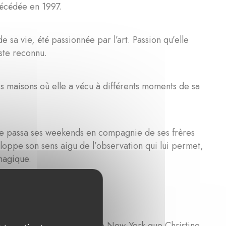
décédée en 1997.
e sa vie, été passionnée par l’art. Passion qu’elle
iste reconnu.
s maisons où elle a vécu à différents moments de sa
lle passa ses weekends en compagnie de ses frères
eloppe son sens aigu de l’observation qui lui permet,
magique.
aysage de collines au nord de New-York que Christine