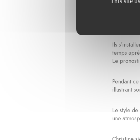
This site u
va réaliser
dans la vie
Tesch, orig
Ils s’insta
temps après
Le pronosti
Pendant ce 
illustrant 
Le style de
une atmosph
Christine si