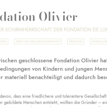
dation Olivier
ER SCHIRMHERRSCHAFT DER FONDATION DE L
LDUNG
ARMUT UND SOZIALER ZUSAMMENHALT
ERZIEHUNG
KINDER & JU
ischen geschlossene Fondation Olivier hat
edingungen von Kindern und jungen Mens
r materiell benachteiligt und dadurch be
avon, dass eine friedlichere und tolerantere Gesellscha
er gebildete Menschen entsteht, wollten die Gründer – ei