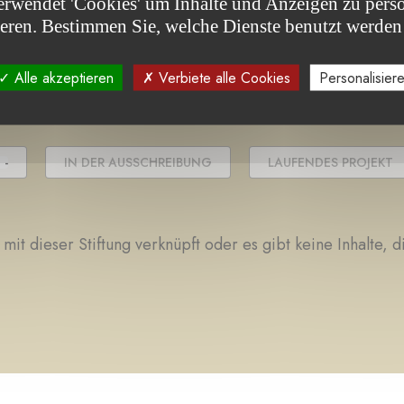
erwendet 'Cookies' um Inhalte und Anzeigen zu perso
ieren. Bestimmen Sie, welche Dienste benutzt werden
jekt(e)
Alle akzeptieren
Verbiete alle Cookies
Personalisier
 -
IN DER AUSSCHREIBUNG
LAUFENDES PROJEKT
 mit dieser Stiftung verknüpft oder es gibt keine Inhalte, 