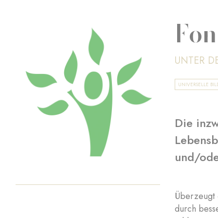
Fon
UNTER D
UNIVERSELLE BI
Die inzw
Lebensb
und/ode
Überzeugt d
durch bess