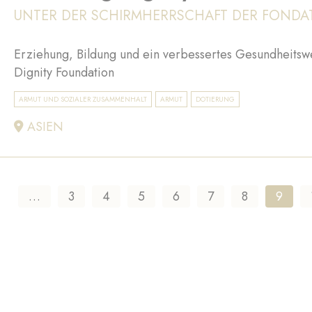
UNTER DER SCHIRMHERRSCHAFT DER FONDA
Erziehung, Bildung und ein verbessertes Gesundheitsw
Dignity Foundation
ARMUT UND SOZIALER ZUSAMMENHALT
ARMUT
DOTIERUNG
ASIEN
E
…
Seite
3
Seite
4
Seite
5
Seite
6
Seite
7
Seite
8
Aktuel
9
Seite