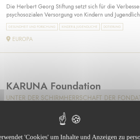
Die Herbert Georg Stiftung setzt sich für die Verbess
psychosozialen Versorgung von Kindern und Jugendliche
GESUNDHEIT UND FORSCHUNG
KINDER & JUGENDLICHE
DOTIERUNG
EUROPA
KARUNA Foundation
UNTER DER SCHIRMHERRSCHAFT DER FONDA
Mit dem Ziel, das Wohlergehen, die Sicherheit und die
ganzen Welt zu verbessern, möchte die KARUNA Stiftu
Bildung, nahrhaften Lebensmitteln und Gesundheitsvers
erwendet 'Cookies' um Inhalte und Anzeigen zu perso