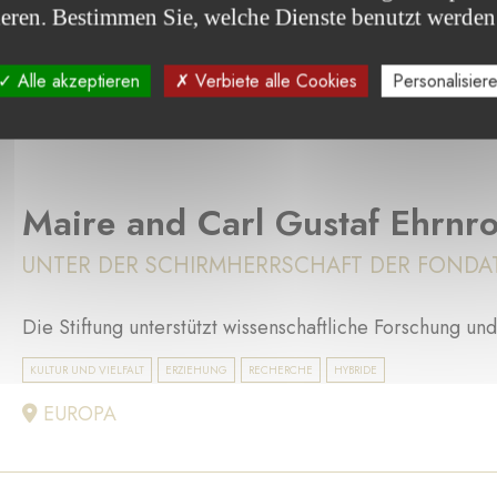
ieren. Bestimmen Sie, welche Dienste benutzt werden
ARMUT UND SOZIALER ZUSAMMENHALT
KINDER & JUGENDLICHE
ASIEN
Alle akzeptieren
Verbiete alle Cookies
Personalisier
Maire and Carl Gustaf Ehrnr
UNTER DER SCHIRMHERRSCHAFT DER FONDA
Die Stiftung unterstützt wissenschaftliche Forschung und 
KULTUR UND VIELFALT
ERZIEHUNG
RECHERCHE
HYBRIDE
EUROPA