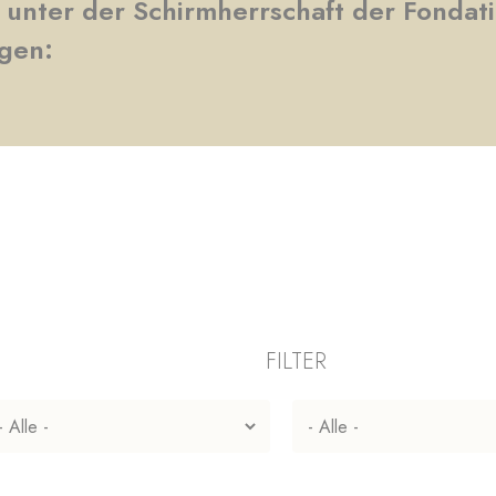
e unter der Schirmherrschaft der Fonda
ngen:
FILTER