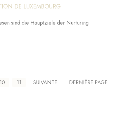
TION DE LUXEMBOURG
esen sind die Hauptziele der Nurturing
le
Seite
10
Seite
11
NÄCHSTE
SUIVANTE
LETZTE
DERNIÈRE PAGE
SEITE
SEITE