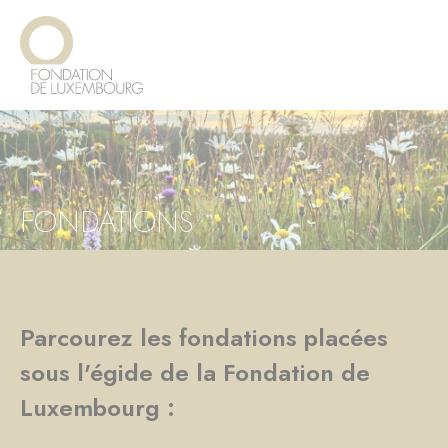
Aller
Panneau de gestion des cookies
au
contenu
principal
FONDATIONS
Parcourez les fondations placées
sous l'égide de la Fondation de
Luxembourg :