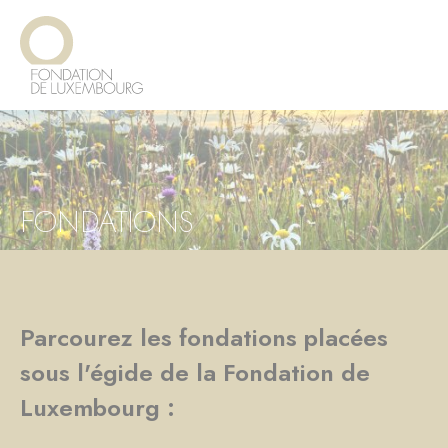
Aller
Panneau de gestion des cookies
au
contenu
principal
FONDATIONS
Parcourez les fondations placées
sous l'égide de la Fondation de
Luxembourg :