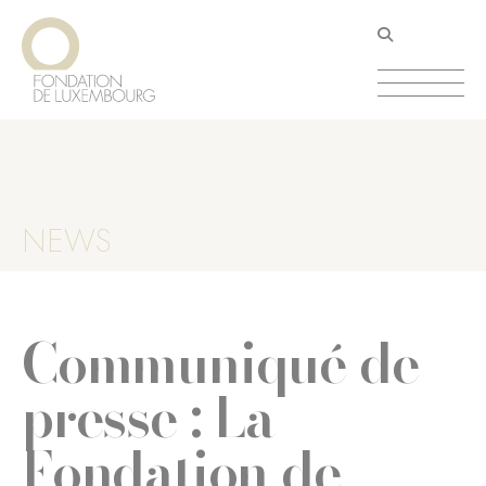
Skip
Cookies management panel
to
main
content
NEWS
Communiqué de
presse : La
Fondation de