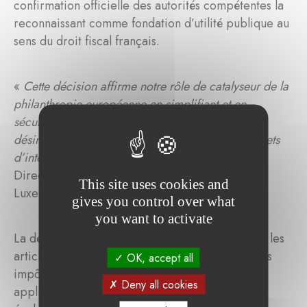
confirmation officielle des autorités compétentes la
reconnaissant comme fondation d’utilité publique au
sens du droit fiscal français.
«
Cette décision affirme notre rôle de catalyseur de la
philanthropie européenne en simplifiant et en
sécurisant l’engagement des résidents français
désireux de s’engager durablement dans des projets
d’intérêt général
», déclare Tonika Hirdman,
Directrice Générale de la Fondation de
This site uses cookies and
Luxembourg.
gives you control over what
you want to activate
La décision des autorités françaises s’appuie sur les
articles 200, 238 bis et 978 du Code général des
OK, accept all
impôts, qui prévoient que les avantages fiscaux
Deny all cookies
applicables aux fondations françaises peuvent