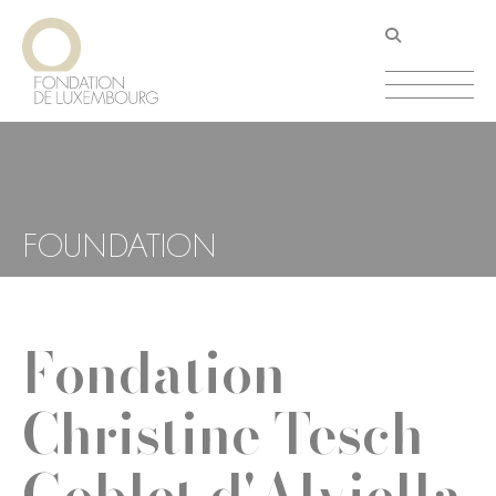
Aller
Panneau de gestion des cookies
au
contenu
principal
FOUNDATION
Fondation
Christine Tesch-
Goblet d'Alviella