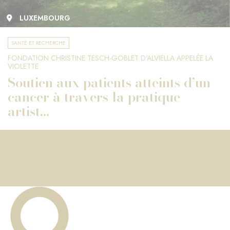
LUXEMBOURG
SANTÉ ET RECHERCHE
FONDATION CHRISTINE TESCH-GOBLET D'ALVIELLA APPELÉE LA
VIOLETTE
Soutien aux patients atteints d’un
cancer à travers la pratique
artist...