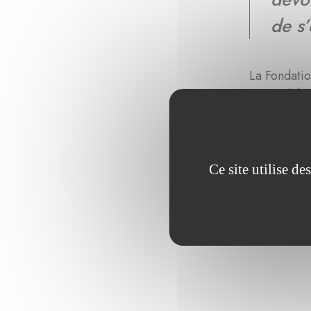
de s
La Fondati
mener à bie
alimentaire
Ce site utilise d
Parcourez