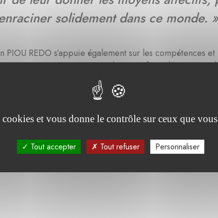
’enraciner solidement dans ce monde. 
on PIOU REDO s’appuie également sur les compétences et 
n ses actions en venant en aide aux enfants démunis par la
s, sportives, culturelles…
es cookies et vous donne le contrôle sur ceux que vous
 le(s) projet(s) de la fondation
Tout accepter
Tout refuser
Personnaliser