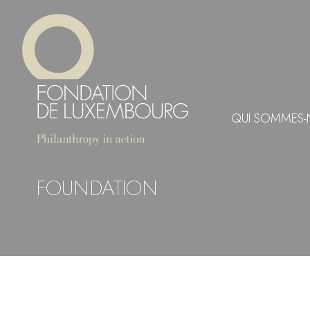
Aller
Panneau de gestion des cookies
au
contenu
principal
QUI SOMMES-
FOUNDATION