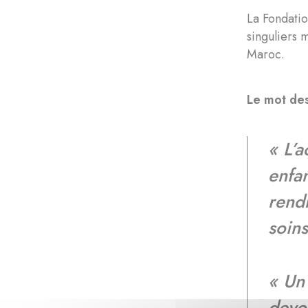
La Fondati
singuliers 
Maroc.
Le mot des
« L’a
enfa
rend
soins
« Un
devoi