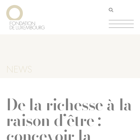
Aller
Panneau de gestion des cookies
au
contenu
principal
NEWS
De la richesse à la
raison d’être :
concevoir la