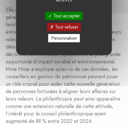
Elle a poursuivi en soulignant que la nouvelle
Tout accepter
génération réévalue activement les héritages
familiaux et prend l’initiative d’aligner les
Tout refuser
entreprises familiales et les investissements sur leurs
Personnaliser
valeurs. Une étude de Pictet révèle que les jeunes
détenteurs de patrimoine estiment que leurs
décisions commerciales représentent la plus grande
opportunité d’impact sociétal et environnemental.
Mme Hoas a expliqué qu’au vu de ces données, les
conseillers en gestion de patrimoine peuvent jouer
un rôle crucial pour aider cette nouvelle génération
de personnes fortunées à aligner leurs affaires sur
leurs valeurs. La philanthropie peut ainsi apparaître
comme une extension naturelle de cette attitude,
l’intérêt pour le conseil philanthropique ayant
augmenté de 88 % entre 2022 et 2024.