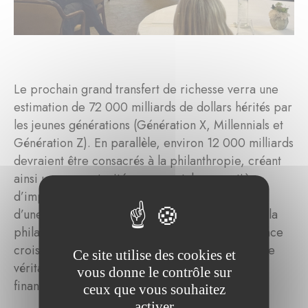
Le prochain grand transfert de richesse verra une
estimation de 72 000 milliards de dollars hérités par
les jeunes générations (Génération X, Millennials et
Génération Z). En parallèle, environ 12 000 milliards
devraient être consacrés à la philanthropie, créant
ainsi une opportunité monumentale en matière
d’impact. Selon Mme Hoas, cela s’accompagne
d’une évolution et d’une professionnalisation de la
philanthropie, ainsi que d’une prise de conscience
croissante du conseil philanthropique en tant que
Ce site utilise des cookies et
véritable domaine d’expertise dans le secteur
vous donne le contrôle sur
financier.
ceux que vous souhaitez
activer