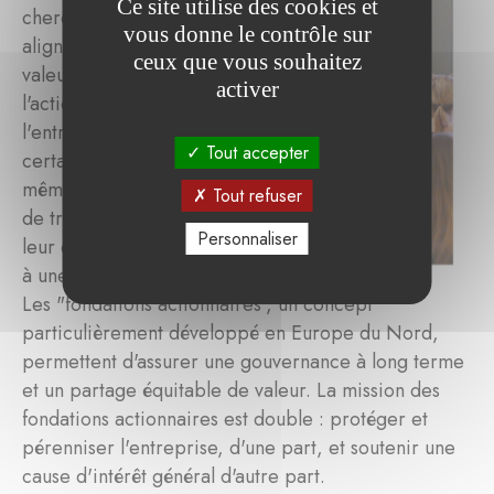
Ce site utilise des cookies et
cherchent à
vous donne le contrôle sur
aligner leurs
ceux que vous souhaitez
valeurs avec
activer
l'action de
l'entreprise et
Tout accepter
certains font
même le choix
Tout refuser
de transmettre
Personnaliser
leur entreprise
à une fondation.
Les "fondations actionnaires", un concept
particulièrement développé en Europe du Nord,
permettent d'assurer une gouvernance à long terme
et un partage équitable de valeur. La mission des
fondations actionnaires est double : protéger et
pérenniser l'entreprise, d'une part, et soutenir une
cause d'intérêt général d'autre part.