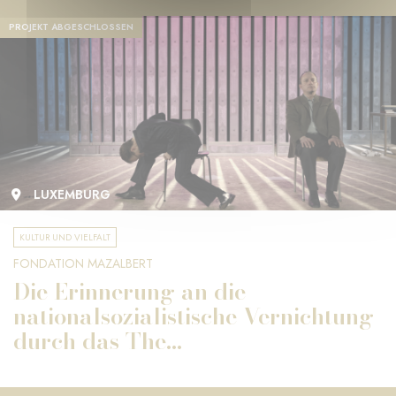
PROJEKT ABGESCHLOSSEN
LUXEMBURG
KULTUR UND VIELFALT
FONDATION MAZALBERT
Die Erinnerung an die
nationalsozialistische Vernichtung
durch das The...