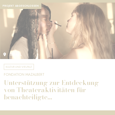
PROJEKT ABGESCHLOSSEN
ISRAEL
KULTUR UND VIELFALT
FONDATION MAZALBERT
Unterstützung zur Entdeckung
von Theateraktivitäten für
benachteiligte...