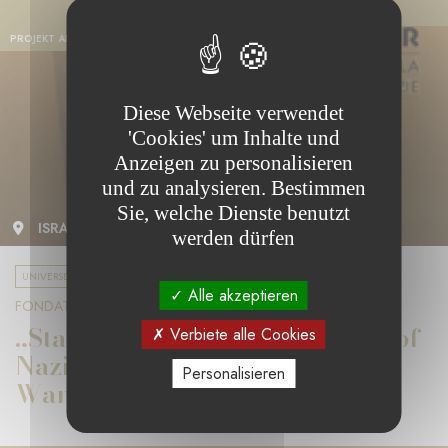
PROJEKT ABGESCHLOSSEN
Diese Webseite verwendet
'Cookies' um Inhalte und
Anzeigen zu personalisieren
und zu analysieren. Bestimmen
Sie, welche Dienste benutzt
ISRAEL
werden dürfen
UNIVERSELLE BILDUNG
Alle akzeptieren
FONDATION MAZALBERT
„State of Deception: The Power of
Verbiete alle Cookies
Nazi Propaganda“ – eine
Personalisieren
Wanderausste...