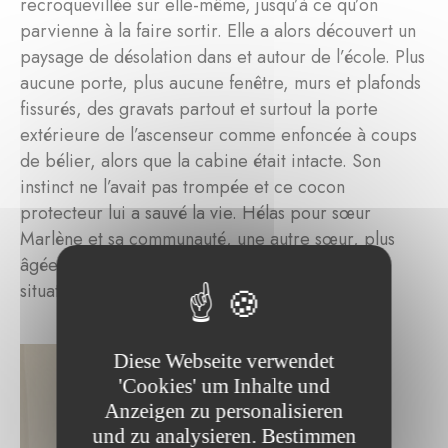
recroquevillée sur elle-même, jusqu’à ce qu’on
parvienne à la faire sortir. Elle a alors découvert un
paysage de désolation dans et autour de l’école. Plus
aucune porte, plus aucune fenêtre, murs et plafonds
fissurés, des gravats partout et surtout la porte
extérieure de l’ascenseur comme enfoncée à coups
de bélier, alors que la cabine était intacte. Son
instinct ne l’avait pas trompée et ce cocon
protecteur lui a sauvé la vie. Hélas pour sœur
Marlène et sa communauté, une autre sœur, plus
âgée, qui n’avait pas compris l’urgence de la
situation, est morte sur le coup.
Diese Webseite verwendet
'Cookies' um Inhalte und
Anzeigen zu personalisieren
und zu analysieren. Bestimmen