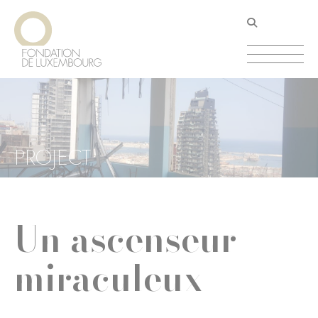
Direkt
Cookie-Einstellungen
zum
Inhalt
PROJECT
Un ascenseur
miraculeux