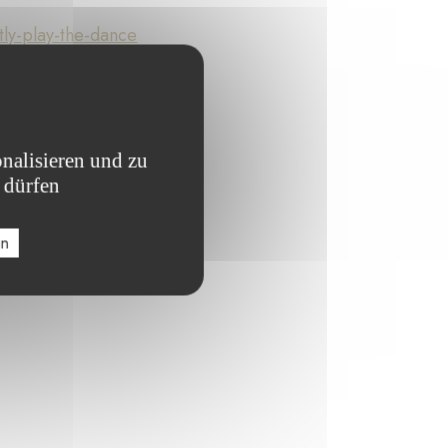
ly-play-the-dance
nalisieren und zu
 dürfen
en