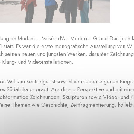
llung im Mudam – Musée d’Art Moderne Grand-Duc Jean fa
 statt. Es war die erste monografische Ausstellung von W
ch seinen neuen und jüngsten Werken, darunter Zeichnunge
 Klang- und Videoinstallationen.
n William Kentridge ist sowohl von seiner eigenen Biogra
es Südafrika geprägt. Aus dieser Perspektive und mit ei
oßformatige Zeichnungen, Skulpturen sowie Video- und Kla
eise Themen wie Geschichte, Zeitfragmentierung, kollekt