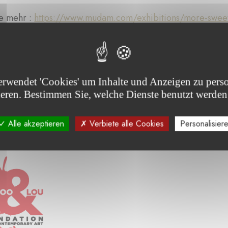
ie mehr :
https://www.mudam.com/exhibitions/more-sweet
erwendet 'Cookies' um Inhalte und Anzeigen zu perso
ieren. Bestimmen Sie, welche Dienste benutzt werden
Alle akzeptieren
Verbiete alle Cookies
Personalisier
Sie die von der Stiftung unterstützten Projekte :