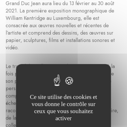
Grand Duc Jean aura lieu du 13 février au 30 août
2021. La première exposition monographique de
William Kentridge au Luxembourg, elle est
consacrée aux œuvres nouvelles et récentes de
l’artiste et comprend des dessins, des œuvres sur
papier, sculptures, films et installations sonores et
vidéo.
Le travail de William Kentridge se caractérise à la
fois par sa propre biographie et par l'histoire de
son pays natale, l'Afrique du Sud. À travers cette
perspective, et avec un mélange de médiums, y
compris des dessins, des sculptures à grande
Ce site utilise des cookies et
échelle et des installations vidéos et sonores, il
vous donne le contrôle sur
raconte de façon narrative des thèmes de l'histoire,
ceux que vous souhaitez
de la fragmentation du temps, de la mémoire
activer
collective et de l'absurdité.