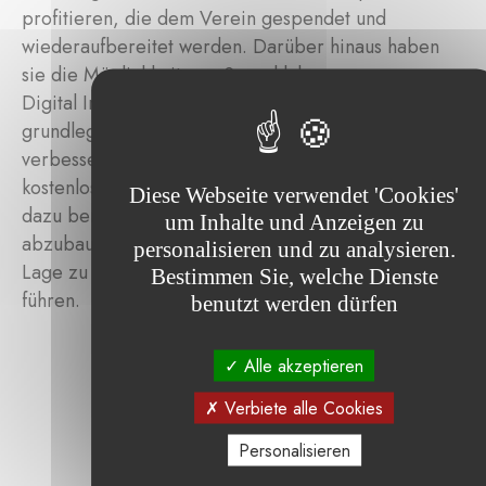
profitieren, die dem Verein gespendet und
wiederaufbereitet werden. Darüber hinaus haben
sie die Möglichkeit, am Sprachlaborprogramm von
Digital Inclusion teilzunehmen, um ihre
grundlegenden digitalen Kompetenzen zu
verbessern. Das Programm steht in zehn Sprachen
kostenlos zur Verfügung. Diese Maßnahmen können
Diese Webseite verwendet 'Cookies'
dazu beitragen, bestehende Ungleichheiten
um Inhalte und Anzeigen zu
abzubauen und benachteiligte Menschen in die
personalisieren und zu analysieren.
Lage zu versetzen, ein selbstbestimmtes Leben zu
Bestimmen Sie, welche Dienste
führen.
benutzt werden dürfen
Alle akzeptieren
Verbiete alle Cookies
Personalisieren