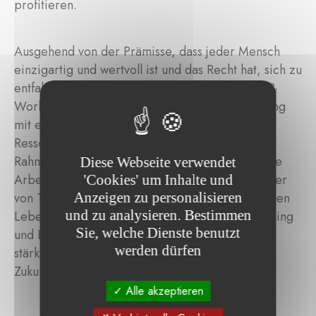
profitieren.
Ausgehend von der Prämisse, dass jeder Mensch
einzigartig und wertvoll ist und das Recht hat, sich zu
entfalten und weiterzuentwickeln, bietet Youth &
Work jungen Menschen individuelle Unterstützung
mit einem starken Fokus auf Beziehungen,
Ressourcen und lösungsorientierte Ansätze. Im
Rahmen des Coaching-Programms erhalten junge
Diese Webseite verwendet
Arbeitslose und benachteiligte Menschen im Alter
'Cookies' um Inhalte und
von 16 bis 29 Jahren, die sich in einer schwierigen
Anzeigen zu personalisieren
und zu analysieren. Bestimmen
Lebensphase befinden, kostenloses Einzelcoaching
Sie, welche Dienste benutzt
und Beratung. Ziel ist es, ihr Selbstvertrauen zu
werden dürfen
stärken und ihnen zu helfen, ihren Weg in die
Zukunft zu finden.
Alle akzeptieren