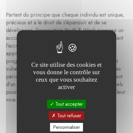
Partant du principe que chaque individu est unique,
précieux et a le droit de s'épanouir et de se
développer, l'association Youth & Work propose un
accompagnement individuel aux jeunes, en mettant
l'accent sur les relations, les ressources et les
approches axées sur les solutions. Grâce à son
programme de coaching, les jeunes chômeurs et
Ce site utilise des cookies et
vulnérables âgés de 16 à 29 ans qui traversent des
vous donne le contrôle sur
périodes difficiles peuvent bénéficier gratuitement
ceux que vous souhaitez
d'un accompagnement et d'un coaching individuels
activer
pour renforcer leur confiance en eux et trouver leur
voie.
Tout accepter
Tout refuser
Personnaliser