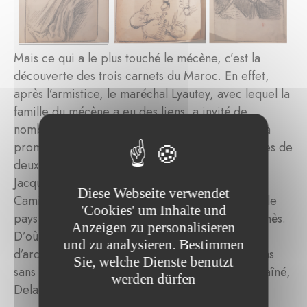
Mais ce qui a le plus touché le mécène, c’est la
découverte des trois carnets du Maroc. En effet,
après l’armistice, le maréchal Lyautey, avec lequel la
famille du mécène a eu des liens, a invité de
nombreux artistes à venir au Maroc pour faire la
promotion de ses sites et paysages, sur les traces de
deux peintres connus arrivés pendant la guerre,
Jacques Majorelle et Bernard Boutet de Monvel.
Diese Webseite verwendet
Camille Boiry a répondu à son appel et sillonné le
'Cookies' um Inhalte und
pays de Rabat à Marrakech en passant par Meknès.
Anzeigen zu personalisieren
D’où trois carnets de scènes de rues, détails
und zu analysieren. Bestimmen
d’architecture, portraits sur le vif, qui ne sont pas
Sie, welche Dienste benutzt
sans rappeler la façon de procéder d’un grand aîné,
werden dürfen
Delacroix.