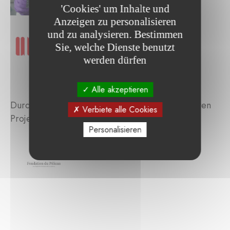
'Cookies' um Inhalte und
Anzeigen zu personalisieren
und zu analysieren. Bestimmen
Sie, welche Dienste benutzt
werden dürfen
Alle akzeptieren
Durchsuchen Sie die von der Stiftung unterstützten
Verbiete alle Cookies
Projekte :
Personalisieren