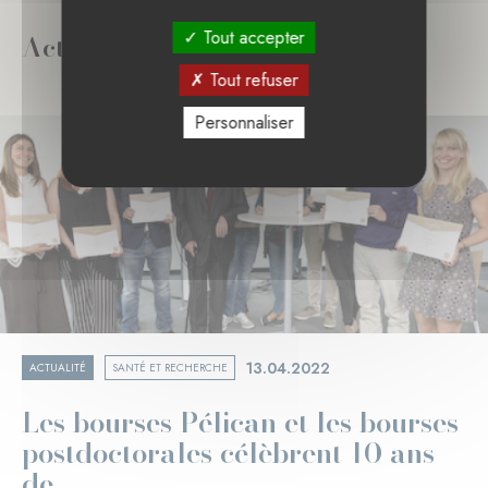
Tout accepter
Actualités liées
Tout refuser
Personnaliser
13.04.2022
ACTUALITÉ
SANTÉ ET RECHERCHE
Les bourses Pélican et les bourses
postdoctorales célèbrent 10 ans
de ...