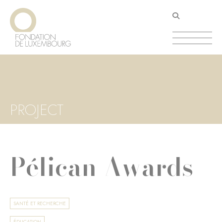
Aller
Panneau de gestion des cookies
au
contenu
principal
PROJECT
Pélican Awards
SANTÉ ET RECHERCHE
ÉDUCATION