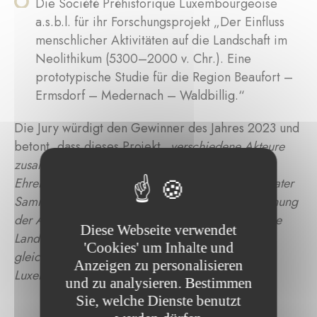
Die Société Préhistorique Luxembourgeoise
a.s.b.l. für ihr Forschungsprojekt „Der Einfluss
menschlicher Aktivitäten auf die Landschaft im
Neolithikum (5300–2000 v. Chr.). Eine
prototypische Studie für die Region Beaufort –
Ermsdorf – Medernach – Waldbillig.“
Die Jury würdigt den Gewinner des Jahres 2023 und
betont, dass dieses Projekt
„verschiedene Akteure
zusammenbringt, darunter Fachleute des Sektors,
Ehrenamtliche und Praktikanten. Die Analyse privater
Sammlungen ermöglicht eine regionale Untersuchung
der Auswirkungen menschlicher Aktivitäten auf die
Diese Webseite verwendet
Landschaft im Neolithikum und wertschätzt
'Cookies' um Inhalte und
gleichzeitig die Arbeit ehrenamtlicher Helfer in
Anzeigen zu personalisieren
Luxemburg.“
und zu analysieren. Bestimmen
Sie, welche Dienste benutzt