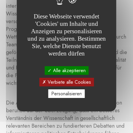
interaktives Lernen, angeleitet von erfahrenen
Wissenschaftlern und Ingenieuren aus
Diese Webseite verwendet
verschiedenen Fachbereichen. Im Rahmen des
'Cookies' um Inhalte und
Programms können die Schüler sich auch auf
Anzeigen zu personalisieren
Wettbewerbe vorbereiten und teilnehmen, wodurch
und zu analysieren. Bestimmen
Teamarbeit und Kommunikationsfähigkeiten
Sie, welche Dienste benutzt
gefördert werden. Am Ende des Programms sind die
werden dürfen
Teilnehmer gut darauf vorbereitet, zwischen Realität
und Fiktion zu unterscheiden – ein Aspekt, der für
Alle akzeptieren
die Fondation „Science for Society“ besonders
Verbiete alle Cookies
wichtig ist.
Personalisieren
Die Aktivitäten der Science for Society Foundation
beruhen auf der Überzeugung, dass ein besseres
Verständnis der Wissenschaft in gesellschaftlich
relevanten Bereichen zu fundierteren Debatten und