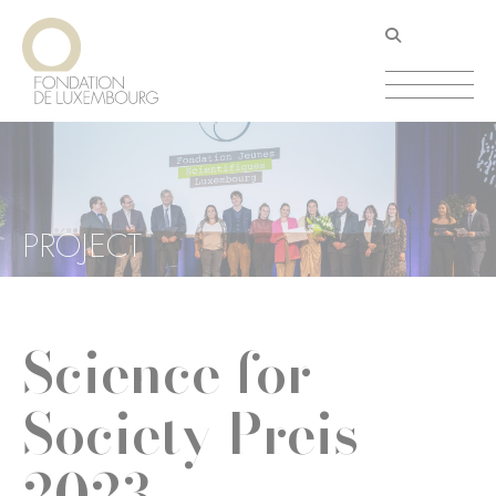
Direkt
Cookie-Einstellungen
zum
Inhalt
PROJECT
Science for
Society Preis
2023