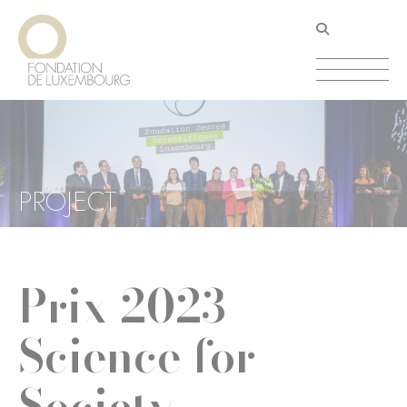
Aller
Panneau de gestion des cookies
au
contenu
principal
PROJECT
Prix 2023
Science for
Society