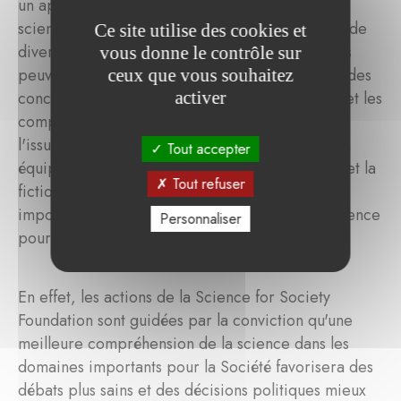
un apprentissage interactif, sous la direction de
scientifiques et d'ingénieurs expérimentés issus de
Ce site utilise des cookies et
divers domaines. Dans le programme, les élèves
vous donne le contrôle sur
peuvent également se préparer et participer à des
ceux que vous souhaitez
activer
concours, ce qui encourage le travail d'équipe et les
compétences en matière de communication. À
l'issue du programme, les participants sont bien
Tout accepter
équipés pour faire la distinction entre la réalité et la
Tout refuser
fiction, un aspect du programme qui revêt une
importance particulière pour la Fondation « Science
Personnaliser
pour la société ».
En effet, les actions de la Science for Society
Foundation sont guidées par la conviction qu'une
meilleure compréhension de la science dans les
domaines importants pour la Société favorisera des
débats plus sains et des décisions politiques mieux