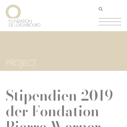
Direkt
Cookie-Einstellungen
zum
Inhalt
PROJECT
Stipendien 2019
der Fondation
Pierre Werner