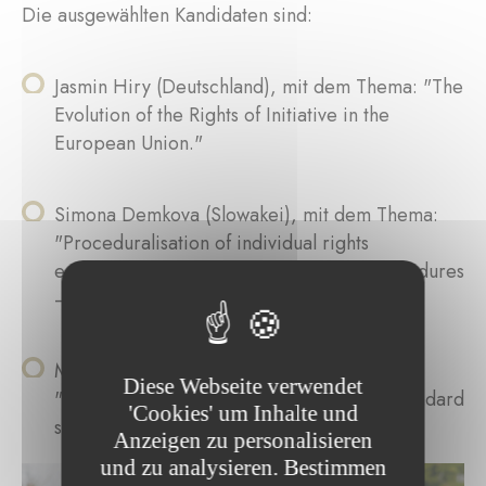
Die ausgewählten Kandidaten sind:
Jasmin Hiry (Deutschland), mit dem Thema: "The
Evolution of the Rights of Initiative in the
European Union."
Simona Demkova (Slowakei), mit dem Thema:
"Proceduralisation of individual rights
enforcement in European composite procedures
– the study of information cooperation."
Marie Gérardy (Belgien), mit dem Thema:
Diese Webseite verwendet
"Market regulatory governance through standard
'Cookies' um Inhalte und
setting and free trade agreements."
Anzeigen zu personalisieren
und zu analysieren. Bestimmen