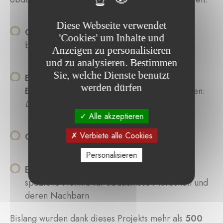
Diese Webseite verwendet
Online-Sensibilisierungsworkshops
für die
'Cookies' um Inhalte und
breite Öffentlichkeit
Anzeigen zu personalisieren
und zu analysieren. Bestimmen
Sie, welche Dienste benutzt
Entwicklung eines telefonischen
werden dürfen
Begleitprogramms
für obdachlose Menschen:
Les Bonnes Ondes
Alle akzeptieren
Verbiete alle Cookies
Organisation digitaler Veranstaltungen
Personalisieren
Ein Ansprechpartner-Team
sowie eine
spezielle Hotline für obdachlose Menschen und
deren Nachbarn
Bislang wurden dank dieses Projekts mehr als
500